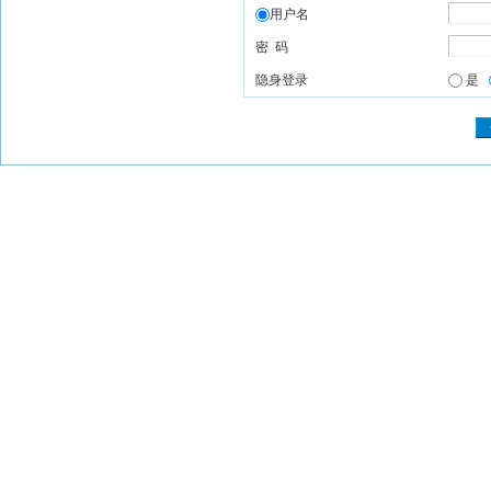
用户名
密 码
隐身登录
是