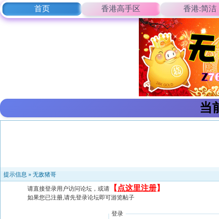
首页
香港高手区
香港:简洁
当
提示信息 »
无敌猪哥
【
点这里注册
】
请直接登录用户访问论坛，或请
如果您已注册,请先登录论坛即可游览帖子
登录