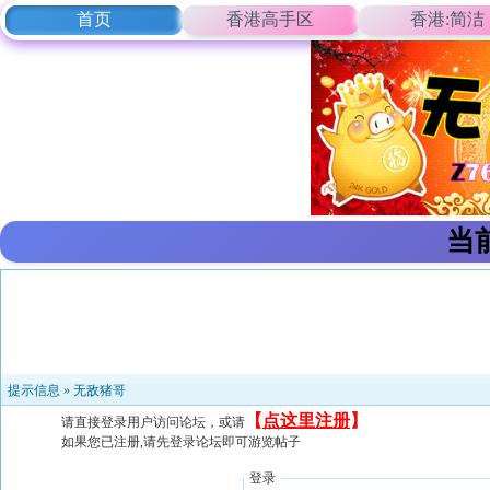
首页
香港高手区
香港:简洁
当
提示信息 »
无敌猪哥
【
点这里注册
】
请直接登录用户访问论坛，或请
如果您已注册,请先登录论坛即可游览帖子
登录