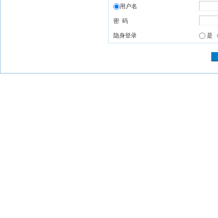
用户名
密 码
隐身登录
是