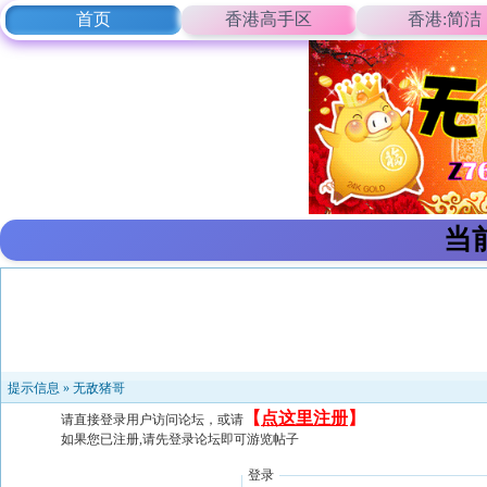
首页
香港高手区
香港:简洁
当
提示信息 »
无敌猪哥
【
点这里注册
】
请直接登录用户访问论坛，或请
如果您已注册,请先登录论坛即可游览帖子
登录