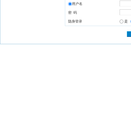
用户名
密 码
隐身登录
是