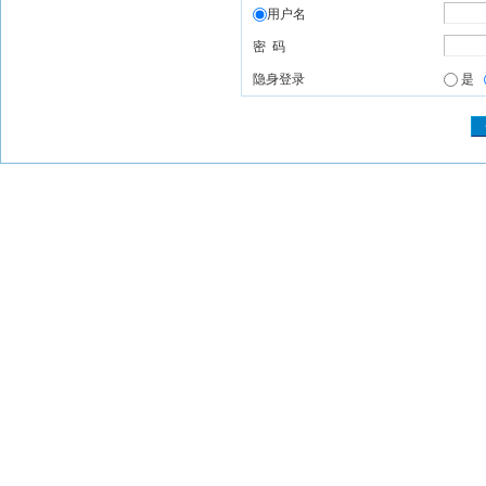
用户名
密 码
隐身登录
是