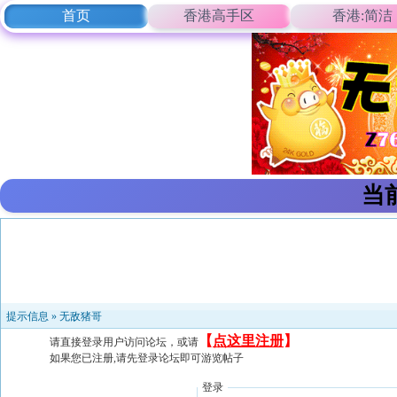
首页
香港高手区
香港:简洁
当
提示信息 »
无敌猪哥
【
点这里注册
】
请直接登录用户访问论坛，或请
如果您已注册,请先登录论坛即可游览帖子
登录