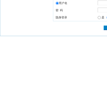
用户名
密 码
隐身登录
是