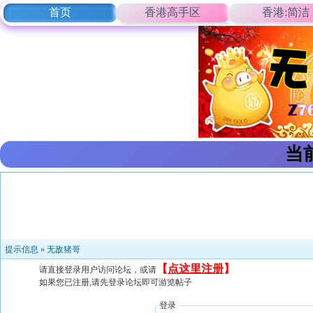
首页
香港高手区
香港:简洁
当
提示信息 »
无敌猪哥
【
点这里注册
】
请直接登录用户访问论坛，或请
如果您已注册,请先登录论坛即可游览帖子
登录