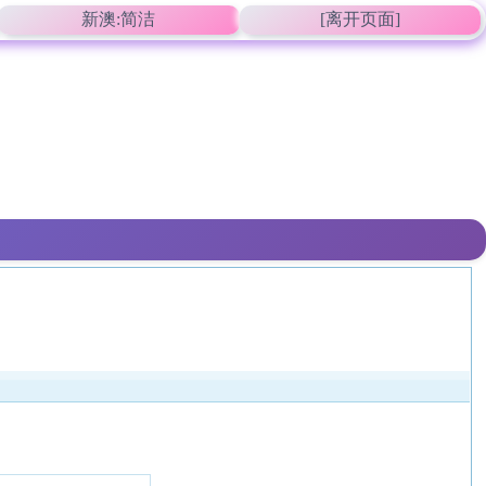
新澳:简洁
[离开页面]