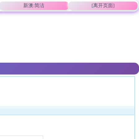
新澳:简洁
[离开页面]