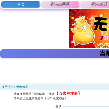
首页
香港高手区
香港:简洁
当
提示信息 »
无敌猪哥
【
点这里注册
】
请直接登录用户访问论坛，或请
如果您已注册,请先登录论坛即可游览帖子
登录