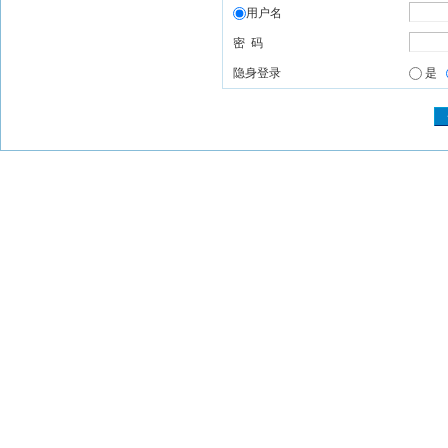
用户名
密 码
隐身登录
是