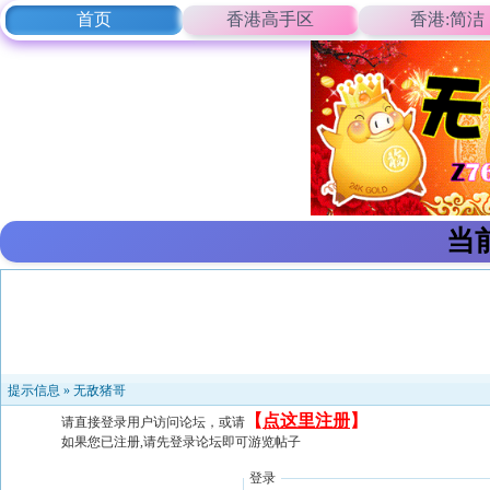
首页
香港高手区
香港:简洁
当
提示信息 »
无敌猪哥
【
点这里注册
】
请直接登录用户访问论坛，或请
如果您已注册,请先登录论坛即可游览帖子
登录