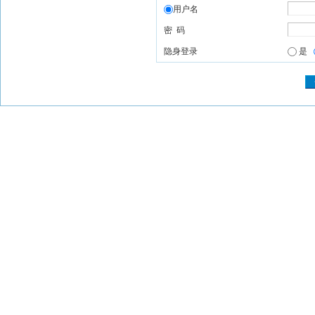
用户名
密 码
隐身登录
是