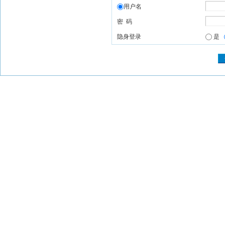
用户名
密 码
隐身登录
是