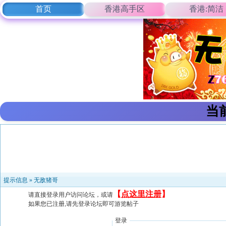
首页
香港高手区
香港:简洁
当
提示信息 »
无敌猪哥
【
点这里注册
】
请直接登录用户访问论坛，或请
如果您已注册,请先登录论坛即可游览帖子
登录