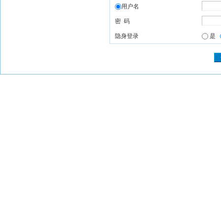
用户名
密 码
隐身登录
是