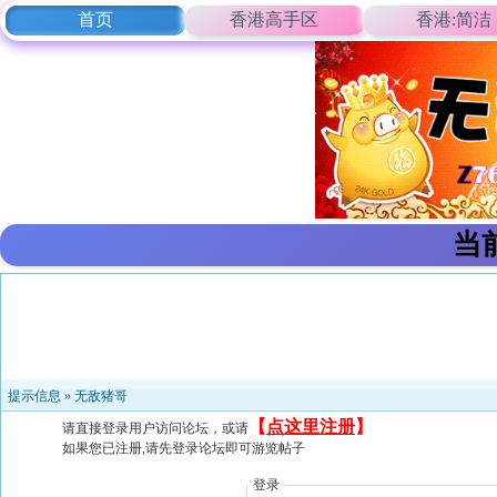
首页
香港高手区
香港:简洁
当
提示信息 »
无敌猪哥
【
点这里注册
】
请直接登录用户访问论坛，或请
如果您已注册,请先登录论坛即可游览帖子
登录