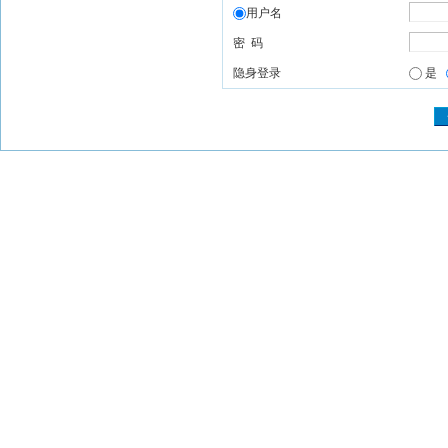
用户名
密 码
隐身登录
是