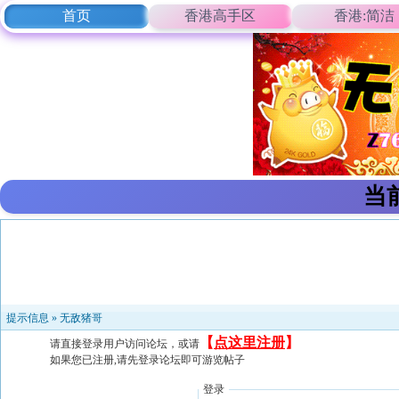
首页
香港高手区
香港:简洁
当
提示信息 »
无敌猪哥
【
点这里注册
】
请直接登录用户访问论坛，或请
如果您已注册,请先登录论坛即可游览帖子
登录