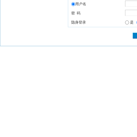
用户名
密 码
隐身登录
是