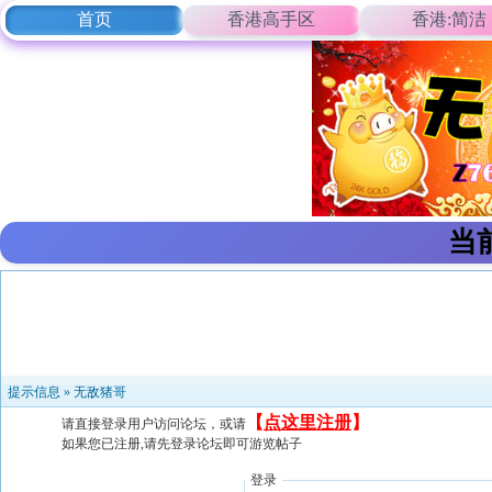
首页
香港高手区
香港:简洁
当
提示信息 »
无敌猪哥
【
点这里注册
】
请直接登录用户访问论坛，或请
如果您已注册,请先登录论坛即可游览帖子
登录