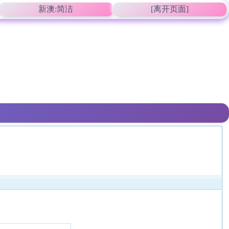
新澳:简洁
[离开页面]