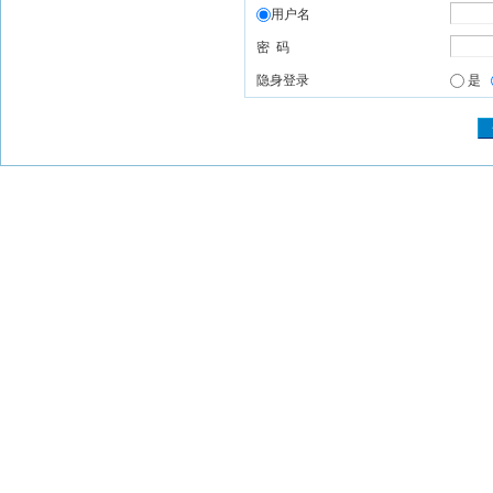
用户名
密 码
隐身登录
是