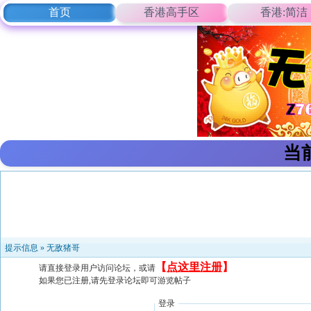
首页
香港高手区
香港:简洁
当
提示信息 »
无敌猪哥
【
点这里注册
】
请直接登录用户访问论坛，或请
如果您已注册,请先登录论坛即可游览帖子
登录