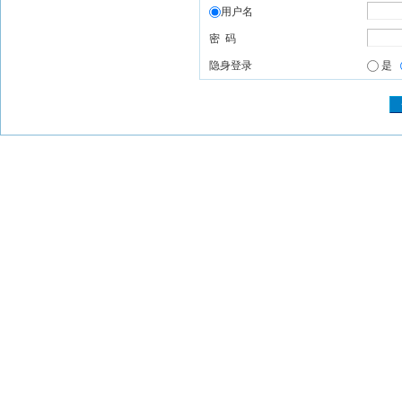
用户名
密 码
隐身登录
是