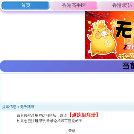
首页
香港高手区
香港:简洁
当
提示信息 »
无敌猪哥
【
点这里注册
】
请直接登录用户访问论坛，或请
如果您已注册,请先登录论坛即可游览帖子
登录