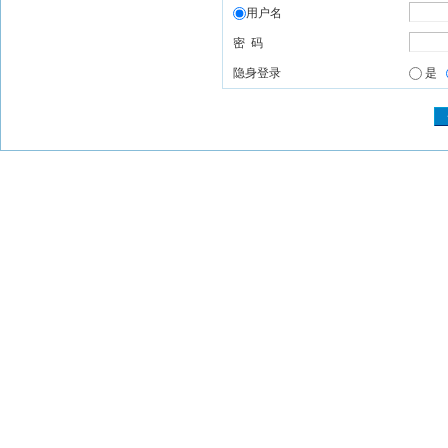
用户名
密 码
隐身登录
是