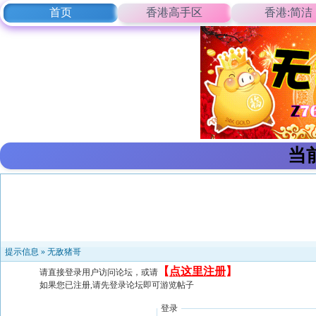
首页
香港高手区
香港:简洁
当
提示信息 »
无敌猪哥
【
点这里注册
】
请直接登录用户访问论坛，或请
如果您已注册,请先登录论坛即可游览帖子
登录