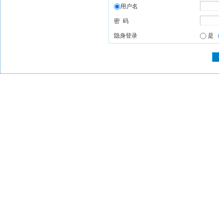
用户名
密 码
隐身登录
是