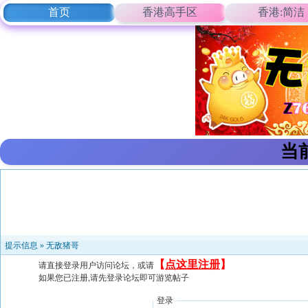
首页
香港高手区
香港:简洁
当
提示信息 »
无敌猪哥
【
点这里注册
】
请直接登录用户访问论坛，或请
如果您已注册,请先登录论坛即可游览帖子
登录