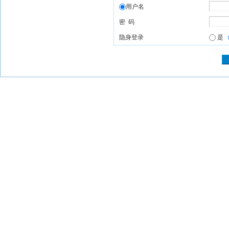
用户名
密 码
隐身登录
是