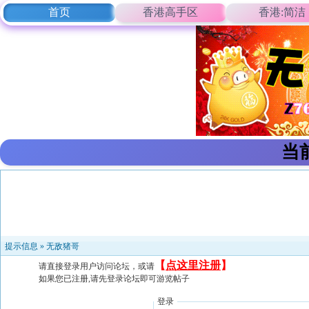
首页
香港高手区
香港:简洁
当
提示信息 »
无敌猪哥
【
点这里注册
】
请直接登录用户访问论坛，或请
如果您已注册,请先登录论坛即可游览帖子
登录