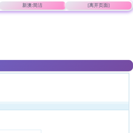
新澳:简洁
[离开页面]