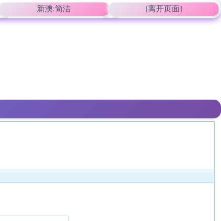
新澳:简洁
[离开页面]