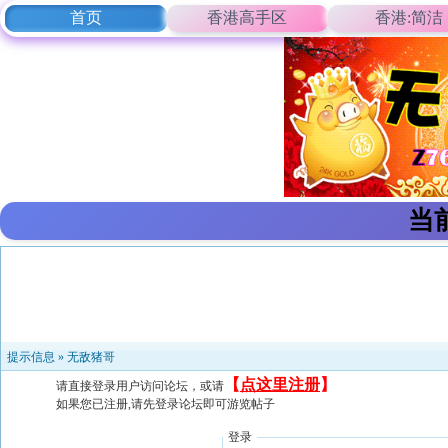
首页
香港高手区
香港:简洁
当
提示信息 »
无敌猪哥
【
点这里注册
】
请直接登录用户访问论坛，或请
如果您已注册,请先登录论坛即可游览帖子
登录