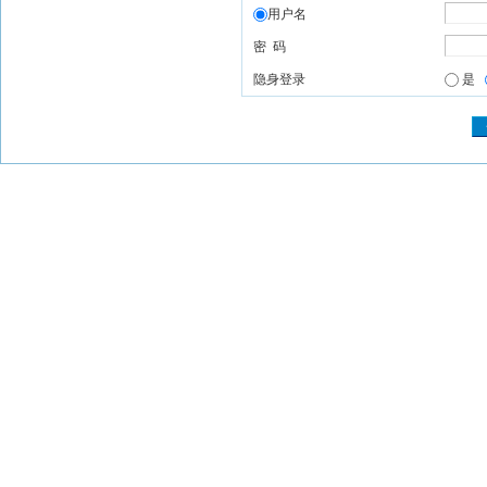
用户名
密 码
隐身登录
是