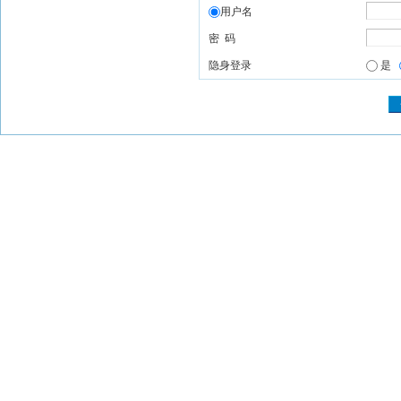
用户名
密 码
隐身登录
是