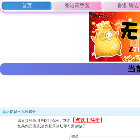
首页
香港高手区
香港:简洁
当
提示信息 »
无敌猪哥
【
点这里注册
】
请直接登录用户访问论坛，或请
如果您已注册,请先登录论坛即可游览帖子
登录