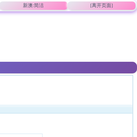
新澳:简洁
[离开页面]