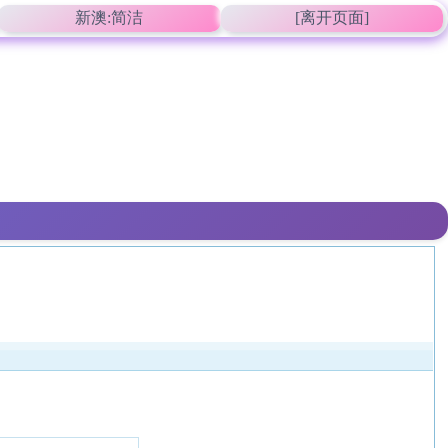
新澳:简洁
[离开页面]