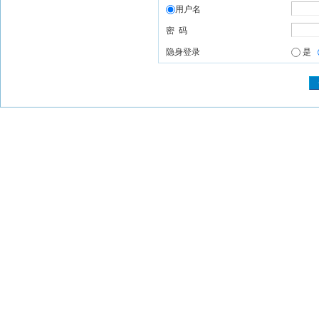
用户名
密 码
隐身登录
是