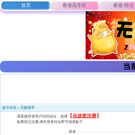
首页
香港高手区
香港:简洁
当
提示信息 »
无敌猪哥
【
点这里注册
】
请直接登录用户访问论坛，或请
如果您已注册,请先登录论坛即可游览帖子
登录