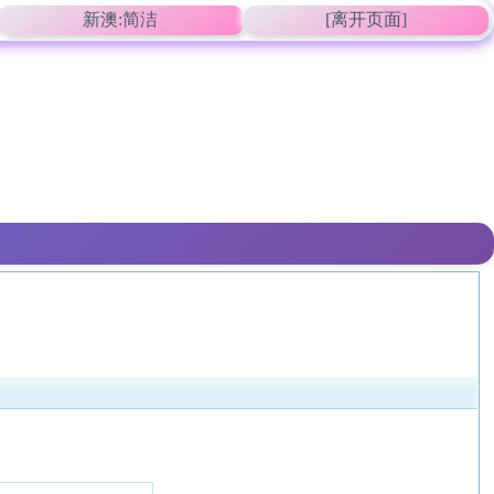
新澳:简洁
[离开页面]