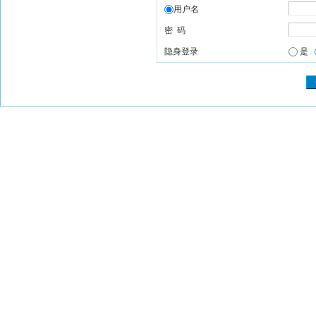
用户名
密 码
隐身登录
是