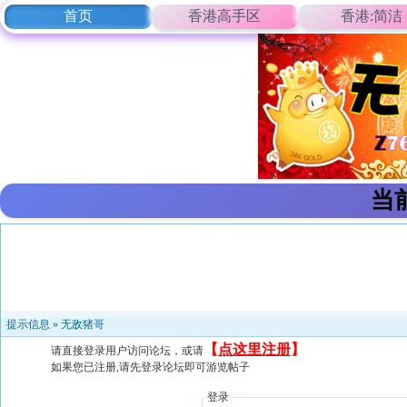
首页
香港高手区
香港:简洁
当
提示信息 »
无敌猪哥
【
点这里注册
】
请直接登录用户访问论坛，或请
如果您已注册,请先登录论坛即可游览帖子
登录