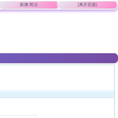
新澳:简洁
[离开页面]