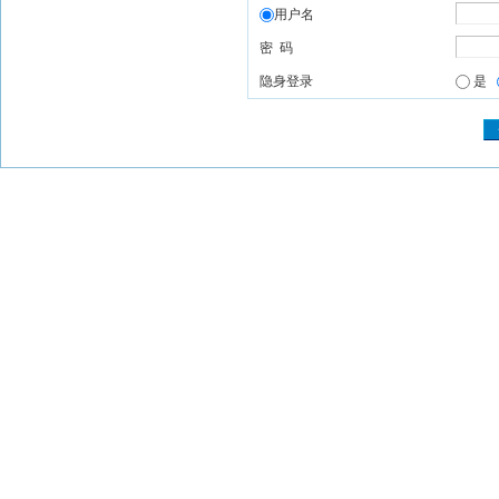
用户名
密 码
隐身登录
是