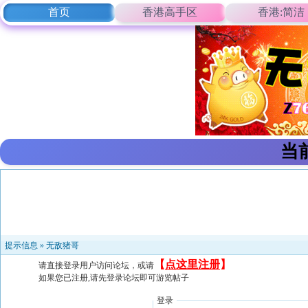
首页
香港高手区
香港:简洁
当
提示信息 »
无敌猪哥
【
点这里注册
】
请直接登录用户访问论坛，或请
如果您已注册,请先登录论坛即可游览帖子
登录