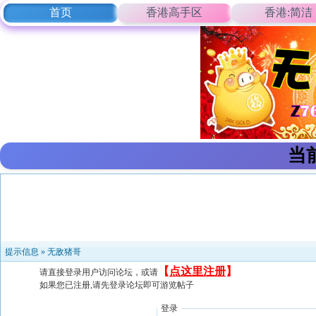
首页
香港高手区
香港:简洁
当
提示信息 »
无敌猪哥
【
点这里注册
】
请直接登录用户访问论坛，或请
如果您已注册,请先登录论坛即可游览帖子
登录