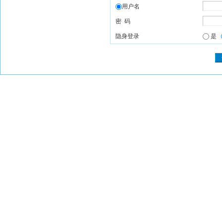
用户名
密 码
隐身登录
是