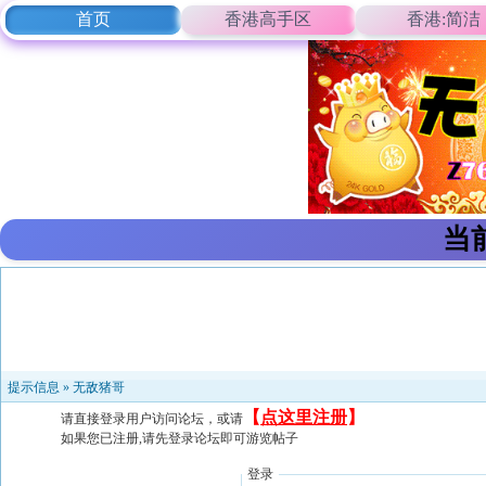
首页
香港高手区
香港:简洁
当
提示信息 »
无敌猪哥
【
点这里注册
】
请直接登录用户访问论坛，或请
如果您已注册,请先登录论坛即可游览帖子
登录