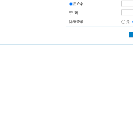
用户名
密 码
隐身登录
是