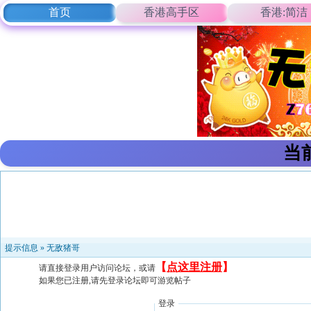
首页
香港高手区
香港:简洁
当
提示信息 »
无敌猪哥
【
点这里注册
】
请直接登录用户访问论坛，或请
如果您已注册,请先登录论坛即可游览帖子
登录