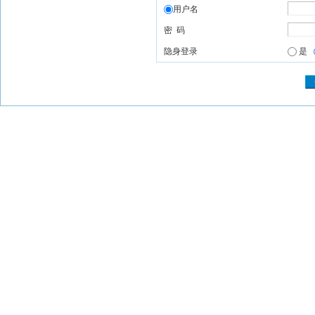
用户名
密 码
隐身登录
是