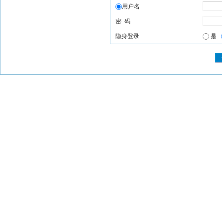
用户名
密 码
隐身登录
是