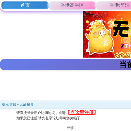
首页
香港高手区
香港:简洁
当
提示信息 »
无敌猪哥
【
点这里注册
】
请直接登录用户访问论坛，或请
如果您已注册,请先登录论坛即可游览帖子
登录