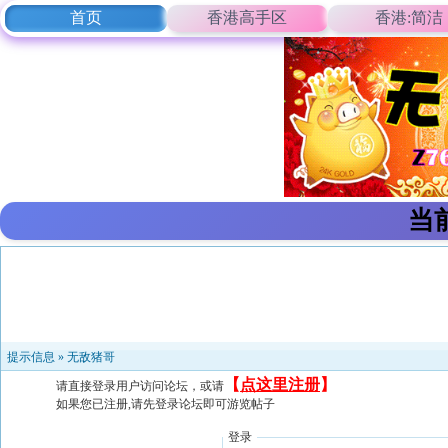
首页
香港高手区
香港:简洁
当
提示信息 »
无敌猪哥
【
点这里注册
】
请直接登录用户访问论坛，或请
如果您已注册,请先登录论坛即可游览帖子
登录