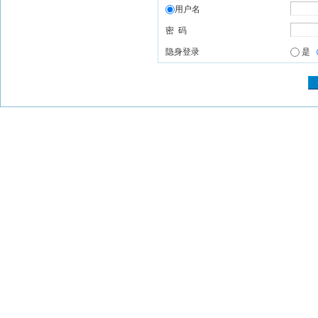
用户名
密 码
隐身登录
是