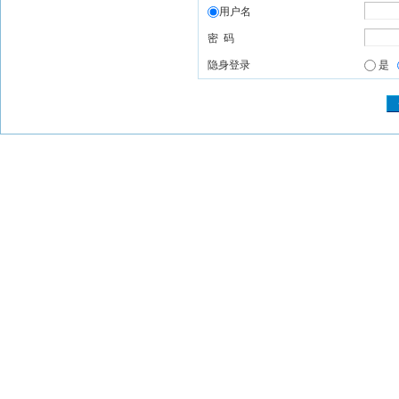
用户名
密 码
隐身登录
是