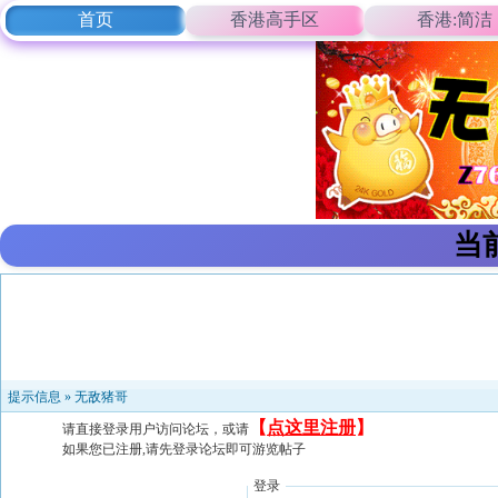
首页
香港高手区
香港:简洁
当
提示信息 »
无敌猪哥
【
点这里注册
】
请直接登录用户访问论坛，或请
如果您已注册,请先登录论坛即可游览帖子
登录