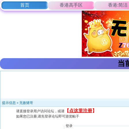
首页
香港高手区
香港:简洁
当
提示信息 »
无敌猪哥
【
点这里注册
】
请直接登录用户访问论坛，或请
如果您已注册,请先登录论坛即可游览帖子
登录