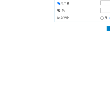
用户名
密 码
隐身登录
是