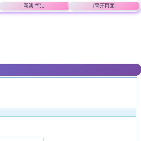
新澳:简洁
[离开页面]