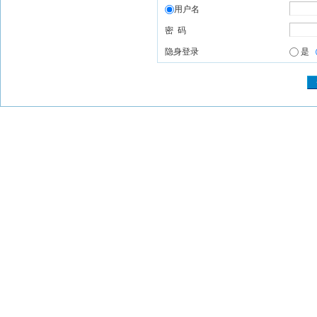
用户名
密 码
隐身登录
是