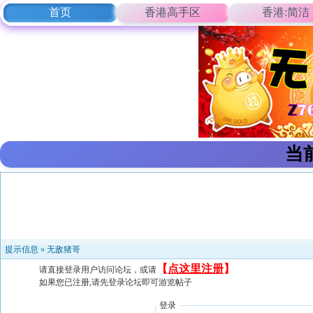
首页
香港高手区
香港:简洁
当
提示信息 »
无敌猪哥
【
点这里注册
】
请直接登录用户访问论坛，或请
如果您已注册,请先登录论坛即可游览帖子
登录