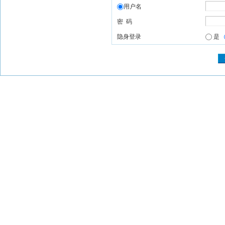
用户名
密 码
隐身登录
是