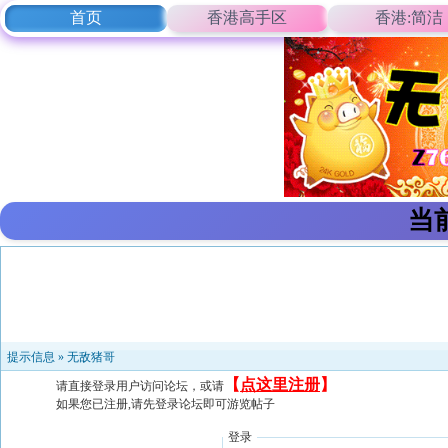
首页
香港高手区
香港:简洁
当
提示信息 »
无敌猪哥
【
点这里注册
】
请直接登录用户访问论坛，或请
如果您已注册,请先登录论坛即可游览帖子
登录