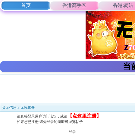
首页
香港高手区
香港:简洁
当
提示信息 »
无敌猪哥
【
点这里注册
】
请直接登录用户访问论坛，或请
如果您已注册,请先登录论坛即可游览帖子
登录