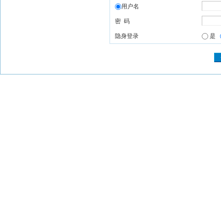
用户名
密 码
隐身登录
是