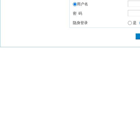
用户名
密 码
隐身登录
是