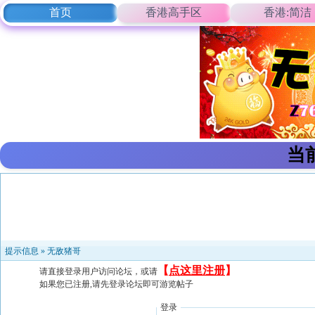
首页
香港高手区
香港:简洁
当
提示信息 »
无敌猪哥
【
点这里注册
】
请直接登录用户访问论坛，或请
如果您已注册,请先登录论坛即可游览帖子
登录