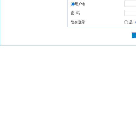
用户名
密 码
隐身登录
是