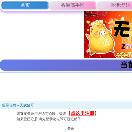
首页
香港高手区
香港:简洁
当
提示信息 »
无敌猪哥
【
点这里注册
】
请直接登录用户访问论坛，或请
如果您已注册,请先登录论坛即可游览帖子
登录