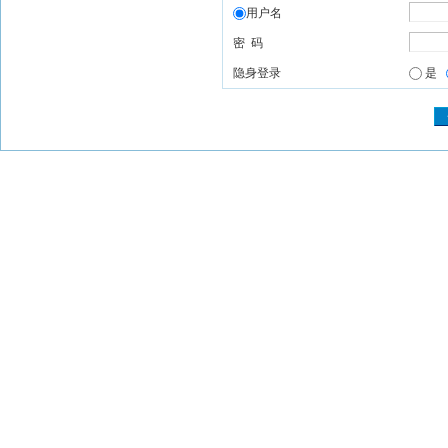
用户名
密 码
隐身登录
是