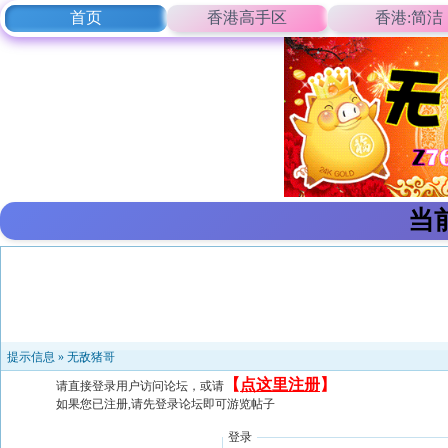
首页
香港高手区
香港:简洁
当
提示信息 »
无敌猪哥
【
点这里注册
】
请直接登录用户访问论坛，或请
如果您已注册,请先登录论坛即可游览帖子
登录