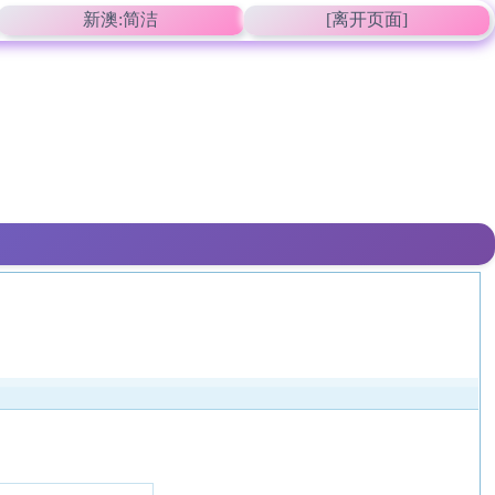
新澳:简洁
[离开页面]