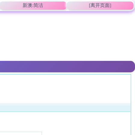
新澳:简洁
[离开页面]