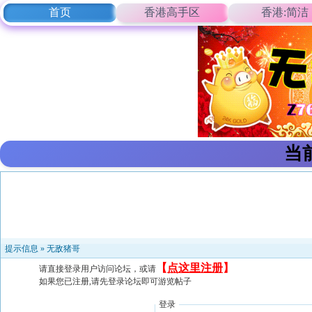
首页
香港高手区
香港:简洁
当
提示信息 »
无敌猪哥
【
点这里注册
】
请直接登录用户访问论坛，或请
如果您已注册,请先登录论坛即可游览帖子
登录