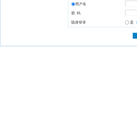
用户名
密 码
隐身登录
是