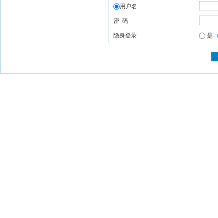
用户名
密 码
隐身登录
是