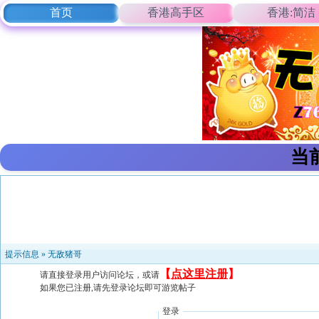
首页
香港高手区
香港:简洁
当
提示信息 »
无敌猪哥
【
点这里注册
】
请直接登录用户访问论坛，或请
如果您已注册,请先登录论坛即可游览帖子
登录