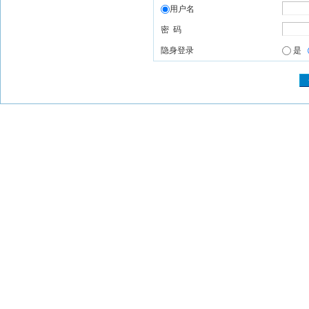
用户名
密 码
隐身登录
是