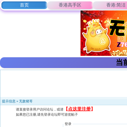
首页
香港高手区
香港:简洁
当
提示信息 »
无敌猪哥
【
点这里注册
】
请直接登录用户访问论坛，或请
如果您已注册,请先登录论坛即可游览帖子
登录