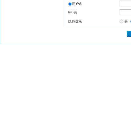
用户名
密 码
隐身登录
是