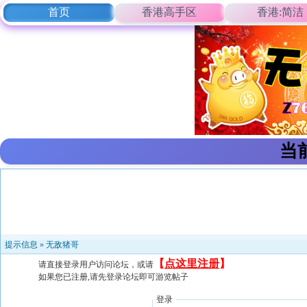
首页
香港高手区
香港:简洁
当
提示信息 »
无敌猪哥
【
点这里注册
】
请直接登录用户访问论坛，或请
如果您已注册,请先登录论坛即可游览帖子
登录